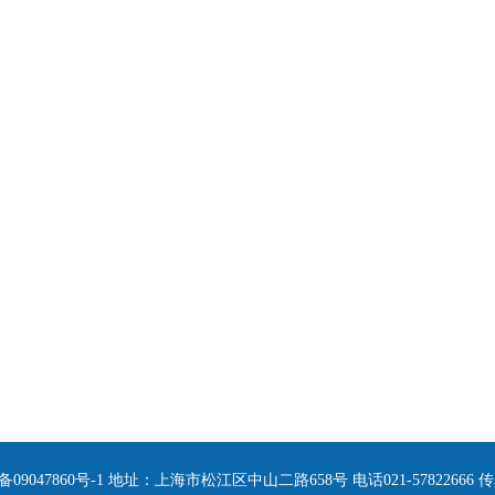
47860号-1 地址：上海市松江区中山二路658号 电话021-57822666 传真02