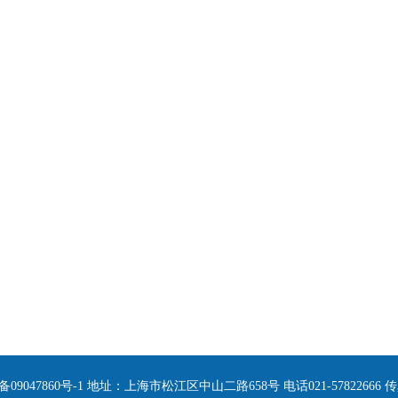
47860号-1 地址：上海市松江区中山二路658号 电话021-57822666 传真02