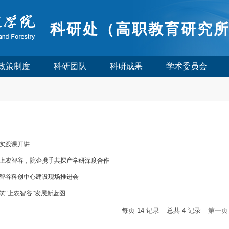
科研处（高职教育研究
政策制度
科研团队
科研成果
学术委员会
实践课开讲
上农智谷，院企携手共探产学研深度合作
智谷科创中心建设现场推进会
筑“上农智谷”发展新蓝图
每页
14
记录
总共
4
记录
第一页